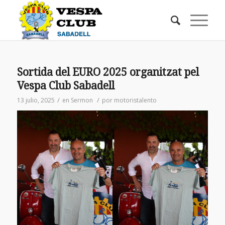
Sortida del EURO 2025 organitzat pel
Vespa Club Sabadell
/
/
13 julio, 2025
en
Sermon
por
motoristalento