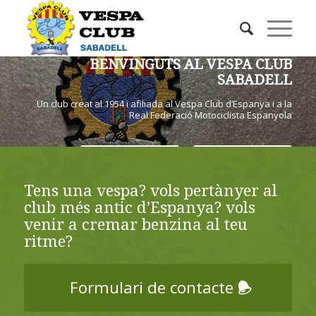
BENVINGUTS AL VESPA CLUB
SABADELL
Un club creat al 1954 i afiliada al Vespa Club d’Espanya i a la
Real Federació Motociclista Espanyola
QUI SOM
FES-TE SOCI!
Tens una vespa? vols pertànyer al
club més antic d’Espanya? vols
venir a cremar benzina al teu
ritme?
Formulari de contacte