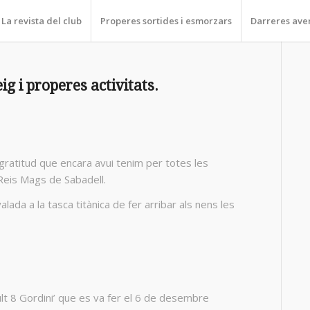
La revista del club
Properes sortides i esmorzars
Darreres ave
g i properes activitats.
 gratitud que encara avui tenim per totes les
Reis Mags de Sabadell.
lada a la tasca titànica de fer arribar als nens les
lt 8 Gordini’ que es va fer el 6 de desembre