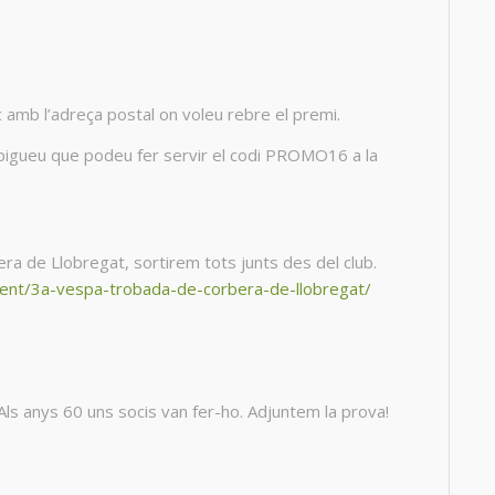
z
c amb l’adreça postal on voleu rebre el premi.
, sapigueu que podeu fer servir el codi PROMO16 a la
de Llobregat, sortirem tots junts des del club.
vent/3a-vespa-trobada-de-corbera-de-llobregat/
 anys 60 uns socis van fer-ho. Adjuntem la prova!