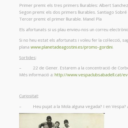
Primer premi: els tres primers lliurables: Albert Sanche
Segon premi: els dos primers lliurables. Santiago Sobré
Tercer premi: el primer lliurable. Manel Pla
Els afortunats si us plau envieu-nos un correu electròni
Si no heu estat els afortunats i voleu fer la col·lecció
plana
www.planetadeagostini.es/promo-gordini
.
Sortides
:
– 22 de Gener. Estarem a la concentració de Corbera 
Més informació a:
http://www.vespaclubsabadell.cat/e
Curiositat
:
– Heu pujat a la Mola alguna vegada? I en Vespa? Als