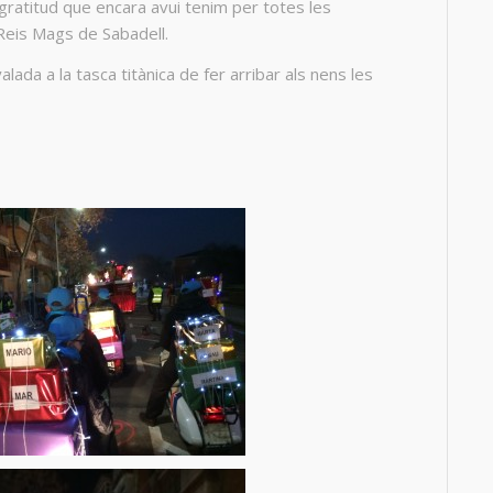
 gratitud que encara avui tenim per totes les
Reis Mags de Sabadell.
lada a la tasca titànica de fer arribar als nens les