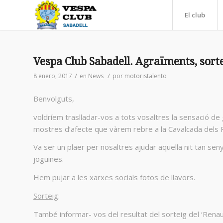
El club
Vespa Club Sabadell. Agraïments, sortei
/
/
8 enero, 2017
en
News
por
motoristalento
Benvolguts,
voldríem traslladar-vos a tots vosaltres la sensació de
mostres d’afecte que vàrem rebre a la Cavalcada dels 
Va ser un plaer per nosaltres ajudar aquella nit tan senya
joguines.
Hem pujar a les xarxes socials fotos de llavors.
Sorteig
:
També informar- vos del resultat del sorteig del ‘Renau