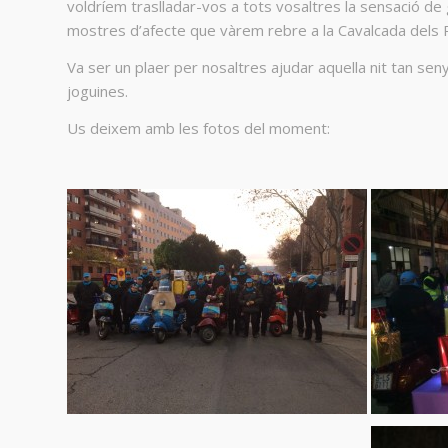
voldríem traslladar-vos a tots vosaltres la sensació de
mostres d’afecte que vàrem rebre a la Cavalcada dels 
Va ser un plaer per nosaltres ajudar aquella nit tan senya
joguines.
Us deixem amb les fotos del moment: